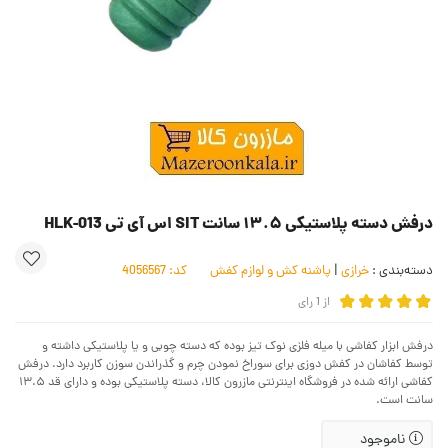
درفش دسته پلاستیکی ۱۳.۵ سانت SIT اس آی تی HLK-013
دسته‌بندی :
خرازی
|
پاشنه کش و لوازم کفش
کد:
4056567
از
1
رای
درفش ابزار کفاشی با میله فلزی نوک‌ تیز بوده که دسته چوبی و یا پلاستیکی داشته و
توسط کفاشان در کفش‌ دوزی برای سوراخ نمودن چرم و گذراندن سوزن کاربرد دارد. درفش
کفاشی ارائه شده در فروشگاه اینترنتی مازرون کالا، دسته پلاستیکی بوده و دارای قد ۱۳.۵
سانت است.
ناموجود