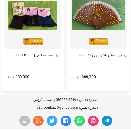
باد بزن دستی تاشو چوبی SOO-132
ساق دست مجلسی زنانه SOO-131
189,000
499,000
تومان
تومان
شماره تماس :
09302216364 واتساپ فروش
آدرس ایمیل
: mazeroonkala@yahoo.com