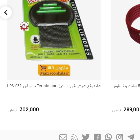
قلاده گردنی سگ برزنتی بزرگ و پهن عرض 5 سانت رنگ قرمز
شانه رفع شپش فلزی استیل Terminator ترمیناتور HPS-032
302,000
299,00
تومان
تومان