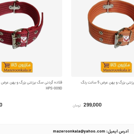
قلاده گردنی سگ برزنتی بزرگ و پهن عرض 5 سانت رنگ
HPS-009D
0
299,000
تومان
آدرس ایمیل: mazeroonkala@yahoo.com