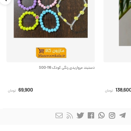
دستبند مرواریدی رنگی کودک SOO-116
69,900
138,60
تومان
تومان