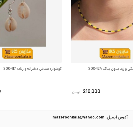
 زرد بدون پلاک SOO-124
گوشواره صدفی دخترانه و زنانه SOO-117
0
210,000
تومان
آدرس ایمیل: mazeroonkala@yahoo.com