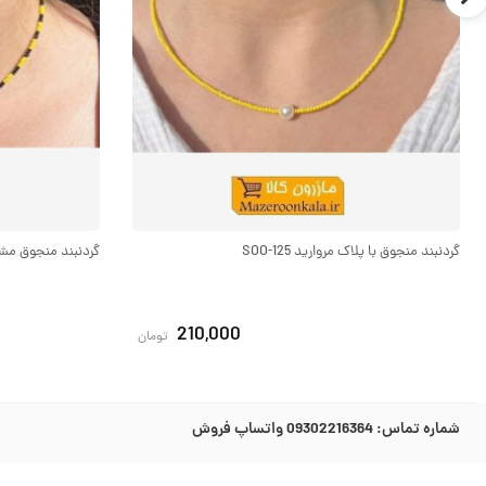
گردنبند منجوق با پلاک مروارید SOO-125
گردنبند منجوق مشکی و
210,000
تومان
شماره تماس:
09302216364 واتساپ فروش