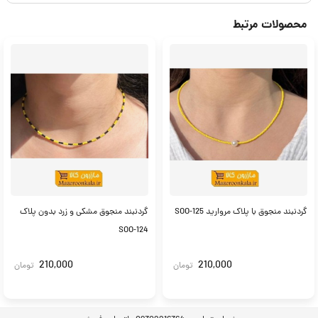
محصولات مرتبط
گردنبند منجوق با پلاک مروارید SOO-125
گردنبند منجوق مشکی و زرد بدون پلاک
SOO-124
210,000
210,000
تومان
تومان