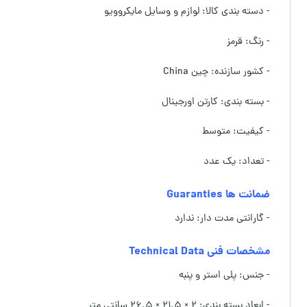
- دسته بندی کالا: لوازم و وسایل مایکروویو
- رنگ: قرمز
- کشور سازنده: چین China
- بسته بندی: کارتن اورجینال
- کیفیت: متوسط
- تعداد: یک عدد
ضمانت ها Guaranties
- گارانتی مدت دار: ندارد
مشخصات فنی Technical Data
- جنس: پلی استر و پنبه
- ابعاد بسته بندی: ۲ × ۲۱.۵ × ۲۶.۵ سانتی متر