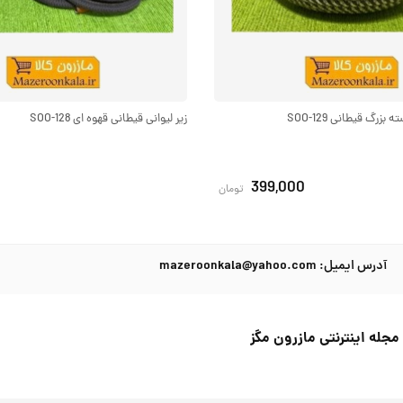
زرگ قیطانی SOO-129
زیر لیوانی قیطانی قهوه ای SOO-128
399,000
تومان
آدرس ایمیل: mazeroonkala@yahoo.com
مجله اینترنتی مازرون مگز