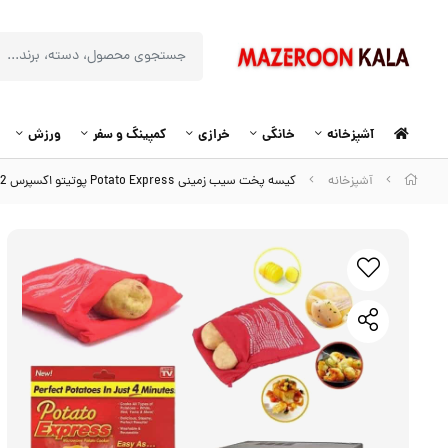
آشپزخانه
خانگی
خرازی
کمپینگ و سفر
ورزش
آشپزخانه
کیسه پخت سیب زمینی Potato Express پوتیتو اکسپرس HKS-002