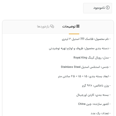
ناموجود
توضیحات
بازخوردها
- نام محصول: فلاسک 777 استیل ۲ لیتری
- دسته بندی محصول: ظروف و لوازم تهیه نوشیدنی
- مدل: رویال کینگ Royal King
- جنس: استنلس استیل Stainless Steel
- ابعاد بسته بندی: ۱۵ × ۱۵ × ۲۵ سانتی متر
- وزن ناخالص: ۹۲۶ گرم
- بسته بندی: کارتن اورجینال
- کشور سازنده: چین China
- تعداد: یک عدد