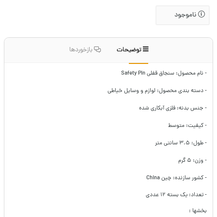
ناموجود
توضیحات
بازخوردها
- نام محصول: سنجاق قفلی Safety Pin
- دسته بندی محصول: لوازم و وسایل خیاطی
- جنس بدنه: فلزی آبکاری شده
- کیفیت: متوسط
- طول: ۳.۵ سانتی متر
- وزن: ۵ گرم
- کشور سازنده: چین China
- تعداد: یک بسته ۱۲ عددی
بخشها :