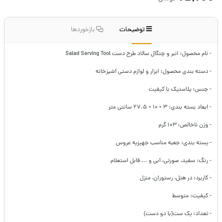
توضیحات
بازخوردها
- نام محصول: انبر و چنگال سالاد طرح دست Salad Serving Tool
- دسته بندی محصول: ابزار و لوازم دستی آشپزخانه
- جنس: پلاستیک با کیفیت
- ابعاد بسته بندی: ۳ × ۱۰ × ۲۷.۵ سانتی متر
- وزن ناخالص: ۱۰۳ گرم
- یسته بندی: جعبه مناسب جهیزیه عروس
- رنگ: سفید، صورتی، آبی و ... قابل استعلام
- کاربرد: در هتل، رستوران، منزل
- کیفیت: متوسط
- تعداد: یک ست(با دو دست)