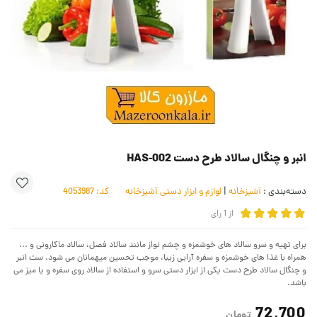
انبر و چنگال سالاد طرح دست HAS-002
دسته‌بندی :
آشپزخانه
|
لوازم و ابزار دستی آشپزخانه
کد:
4053987
از
1
رای
برای تهیه و سرو سالاد های خوشمزه و چشم نواز مانند سالاد فصل، سالاد ماکارونی و ...
همراه با غذا های خوشمزه و سفره آرایی زیبا، موجب تحسین میهمانان می شود. ست انبر
و چنگال سالاد طرح دست یکی از ابزار دستی سرو و استفاده از سالاد روی سفره و یا میز می
باشد.
72,700
تومان