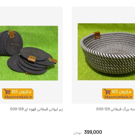
زرگ قیطانی SOO-129
زیر لیوانی قیطانی قهوه ای SOO-128
399,000
تومان