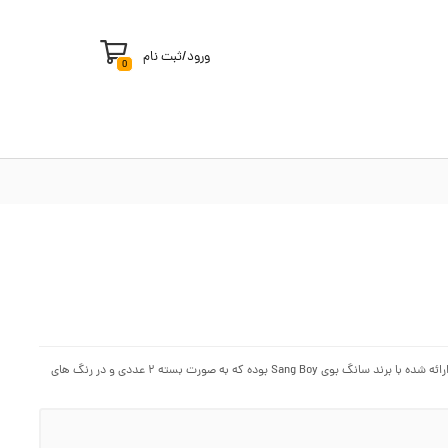
ورود
/
ثبت نام
0
اسکاچ ها از ابزار و لوازم پرکاربرد روی سینک ظرفشویی برای شستن ظروف می باشند. اسکاچ ارائه شده با برند سانگ بوی Sang Boy بوده که به صورت بسته ۲ عددی و در رنگ های