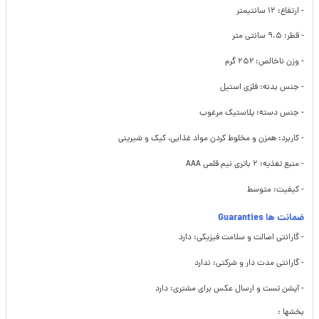
- ارتفاع: ۱۲ سانتیمتر
- قطر: ۹.۵ سانتی متر
- وزن ناخالص: ۲۵۲ گرم
- جنس بدنه: فلزی استیل
- جنس دسته: پلاستیک مرغوب
- کاربرد: همزن و مخلوط کردن مواد غذایی، کیک و شیرینی
- منبع تغذیه: ۲ باتری نیم قلمی AAA
- کیفیت: متوسط
ضمانت ها Guaranties
- گارانتی اصالت و سلامت فیزیکی: دارد
- گارانتی مدت دار و شرکتی: ندارد
- آپشن تست و ارسال عکس برای مشتری: دارد
بخشها :