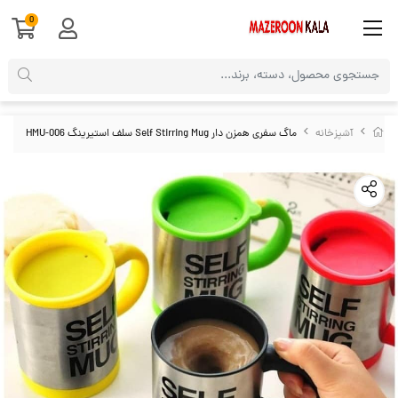
0
آشپزخانه
ماگ سفری همزن دار Self Stirring Mug سلف استیرینگ HMU-006