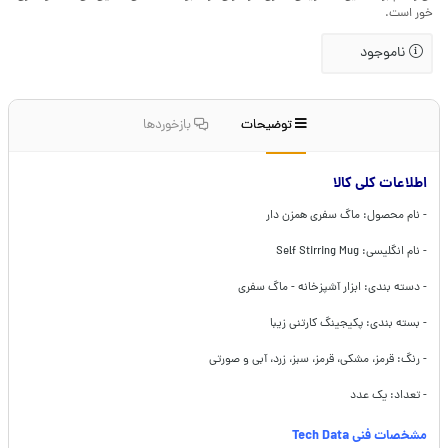
خور است.
ناموجود
توضیحات
بازخوردها
اطلاعات کلی کالا
- نام محصول: ماگ سفری همزن دار
- نام انگلیسی: Self Stirring Mug
- دسته بندی: ابزار آشپزخانه - ماگ سفری
- بسته بندی: پکیجینگ کارتنی زیبا
- رنگ: قرمز، مشکی، قرمز، سبز، زرد، آبی و صورتی
- تعداد: یک عدد
مشخصات فنی Tech Data