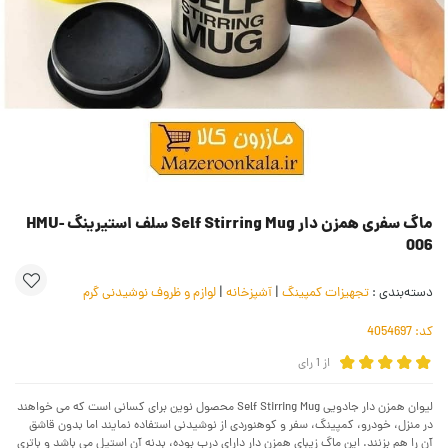
ماگ سفری همزن دار Self Stirring Mug سلف استیرینگ HMU-
006
دسته‌بندی :
تجهیزات کمپینگ
|
آشپزخانه
|
لوازم و ظروف نوشیدنی گرم
کد:
4054697
از
1
رای
لیوان همزن دار جادویی Self Stirring Mug محصول نوین برای کسانی است که می خواهند
در منزل، خودرو، کمپینگ، سفر و کوهنوردی از نوشیدنی استفاده نمایند اما بدون قاشق
آن را هم بزنند. این ماگ زیبای همزن دار دارای درب بوده، بدنه آن استیل می باشد و باتری