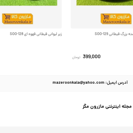
زرگ قیطانی SOO-129
زیر لیوانی قیطانی قهوه ای SOO-128
399,000
تومان
آدرس ایمیل: mazeroonkala@yahoo.com
مجله اینترنتی مازرون مگز