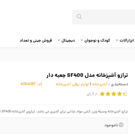
ابزارآلات
کودک و نوجوان
دیجیتال
فروش جینی و تعداد
ترازو آشپزخانه مدل SF400 جعبه دار
دسته‌بندی :
آشپزخانه
|
لوازم برقی آشپزخانه
کد:
4054087
از
2
رای
ترازو آشپزخانه وسیله وزن کشی مواد غذایی برای آشپزی می باشد. ترازوی آشپزخانه SF400 از سری مدل های معمولی بوده و دارای نمایشگر LCD و امکان صفر کردن خودکار می باشد.
ناموجود