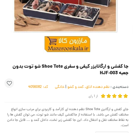
جا کفشی و ارگانایزر کیفی و سفری Shoe Tote شو توت بدون
جعبه HJF-003
دسته‌بندی :
نظم دهنده اتاق، کمد و کشو
|
خانگی
کد:
4056082
از
1
رای
جای کفش و ارگانیزر Shoe Tote نظم دهنده ای کارآمد و کاربردی برای مرتب سازی انواع
مختلف کفش می باشد. با استفاده از جاکفشی کیف مانند شو توت، می توان کفش ها را
به نقاط مختلف نقل و انتقال داد. این جا کفشی زیر تخت، داخل کمد و ... قابل جا دادن
است.