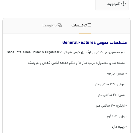
ناموجود
توضیحات
بازخوردها
مشخصات عمومی General Features
- نام محصول: جا کفشی و ارگانایزر کیفی شو توت Shoe Tote Shoe Holder & Organizer
- دسته بندی محصول: مرتب ساز ها و نظم دهنده لباس، کفش و عروسک
- جنس: پارچه
- عرض: ۳۵ سانتی متر
- عمق: ۲۰ سانتی متر
- ارتفاع: ۴۰ سانتی متر
- وزن: ۱۰۲ گرم
- زیپ: دارد