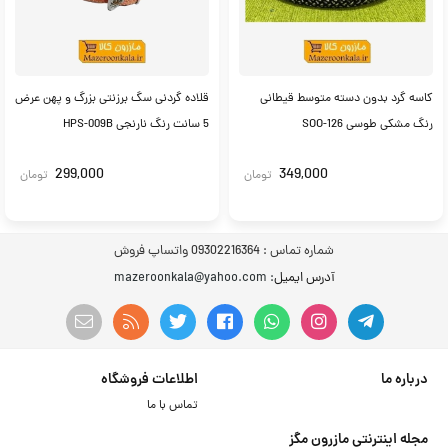
کاسه گرد بدون دسته متوسط قیطانی
قلاده گردنی سگ برزنتی بزرگ و پهن عرض
رنگ مشکی طوسی SOO-126
5 سانت رنگ نارنجی HPS-009B
299,000
349,000
تومان
تومان
شماره تماس :
09302216364 واتساپ فروش
آدرس ایمیل
: mazeroonkala@yahoo.com
درباره ما
اطلاعات فروشگاه
تماس با ما
مجله اینترنتی مازرون مگز