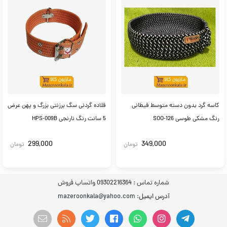
کاسه گرد بدون دسته متوسط قیطانی
قلاده گردنی سگ برزنتی بزرگ و پهن عرض
رنگ مشکی طوسی SOO-126
5 سانت رنگ نارنجی HPS-009B
299,000
349,000
تومان
تومان
شماره تماس :
09302216364 واتساپ فروش
آدرس ایمیل
: mazeroonkala@yahoo.com