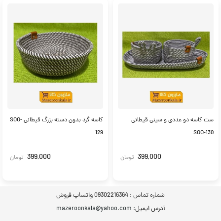
ست کاسه دو عددی و سینی قیطانی
کاسه گرد بدون دسته بزرگ قیطانی SOO-
129
SOO-130
399,000
399,000
تومان
تومان
شماره تماس :
09302216364 واتساپ فروش
آدرس ایمیل
: mazeroonkala@yahoo.com