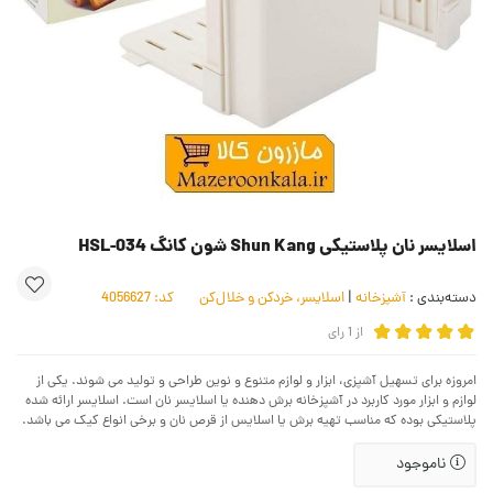
اسلایسر نان پلاستیکی Shun Kang شون کانگ HSL-034
دسته‌بندی :
آشپزخانه
|
اسلایسر، خردکن و خلال‌کن
کد:
4056627
از
1
رای
امروزه برای تسهیل آشپزی، ابزار و لوازم متنوع و نوین طراحی و تولید می شوند. یکی از
لوازم و ابزار مورد کاربرد در آشپزخانه برش دهنده یا اسلایسر نان است. اسلایسر ارائه شده
پلاستیکی بوده که مناسب تهیه برش یا اسلایس از قرص نان و برخی انواع کیک می باشد.
ناموجود