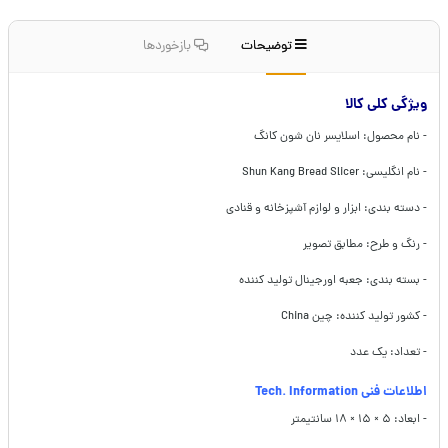
توضیحات
بازخوردها
ویژگی کلی کالا
- نام محصول: اسلایسر نان شون کانگ
- نام انگلیسی: Shun Kang Bread Slicer
- دسته بندی: ابزار و لوازم آشپزخانه و قنادی
- رنگ و طرح: مطابق تصویر
- بسته بندی: جعبه اورجینال تولید کننده
- کشور تولید کننده: چین China
- تعداد: یک عدد
اطلاعات فنی Tech. Information
- ابعاد: ۵ × ۱۵ × ۱۸ سانتیمتر