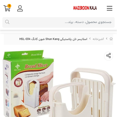
0
آشپزخانه
اسلایسر نان پلاستیکی Shun Kang شون کانگ HSL-034