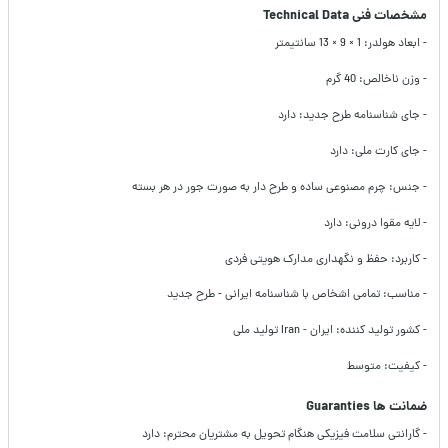
مشخصات فنی Technical Data
- ابعاد هولدر: 1 × 9 × 13 سانتیمتر
- وزن ناخالص: 40 گرم
- جای شناسنامه طرح جدید: دارد
- جای کارت ملی: دارد
- جنس: چرم مصنوعی ساده و طرح دار به صورت جور در هر بسته
- لایه مقوا درونی: دارد
- کاربرد: حفظ و نگهداری مدارک هویتی فردی
- مناسب: تمامی اشخاص با شناسنامه ایرانی - طرح جدید
- کشور تولید کننده: ایران - Iran تولید ملی
- کیفیت: متوسط
ضمانت ها Guaranties
- گارانتی سلامت فیزیکی هنگام تحویل به مشتریان محترم: دارد