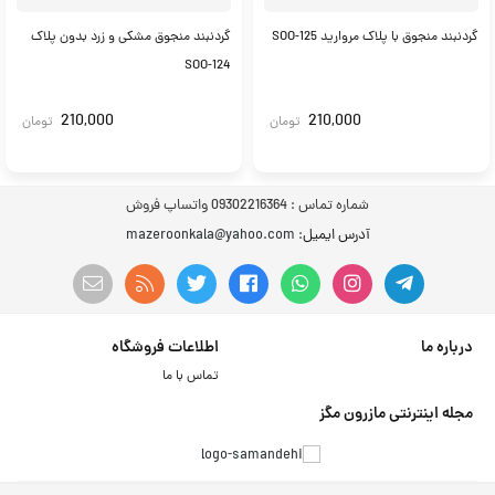
گردنبند منجوق با پلاک مروارید SOO-125
گردنبند منجوق مشکی و زرد بدون پلاک
SOO-124
210,000
210,000
تومان
تومان
شماره تماس :
09302216364 واتساپ فروش
آدرس ایمیل
: mazeroonkala@yahoo.com
درباره ما
اطلاعات فروشگاه
تماس با ما
مجله اینترنتی مازرون مگز