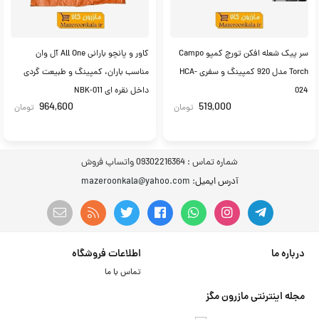
سر پیک شعله افکن تورچ کمپو Campo
کاور و پانچو بارانی All One آل وان
Torch مدل 920 کمپینگ و سفری HCA-
مناسب باران، کمپینگ و طبیعت گردی
024
داخل نقره ای NBK-011
964,600
519,000
تومان
تومان
شماره تماس :
09302216364 واتساپ فروش
آدرس ایمیل
: mazeroonkala@yahoo.com
درباره ما
اطلاعات فروشگاه
تماس با ما
مجله اینترنتی مازرون مگز