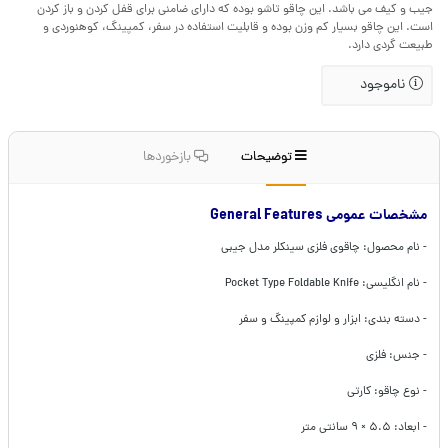
جیب و کیف می باشد. این چاقو تاشو بوده که دارای ضامنی برای قفل کردن و باز کردن
است. این چاقو بسیار کم وزن بوده و قابلیت استفاده در سفر، کمپینگ، کوهنوردی و
طبیعت گردی دارد.
ناموجود
توضیحات
بازخوردها
مشخصات عمومی General Features
- نام محصول: چاقوی فلزی سینکلر مدل جیبی
- نام انگلیسی: Pocket Type Foldable Knife
- دسته بندی: ابزار و لوازم کمپینگ و سفر
- جنس: فلزی
- نوع چاقو: کارتی
- ابعاد: ۵.۵ ×‌ ۹ سانتی متر