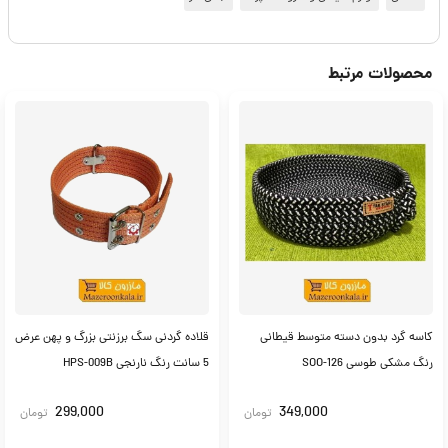
محصولات مرتبط
کاسه گرد بدون دسته متوسط قیطانی
قلاده گردنی سگ برزنتی بزرگ و پهن عرض
رنگ مشکی طوسی SOO-126
5 سانت رنگ نارنجی HPS-009B
299,000
349,000
تومان
تومان