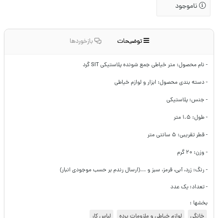
ناموجود
توضیحات
بازخوردها
- نام محصول: متر خیاطی جمع شونده پلاستیکی SIT گرد
- دسته بندی محصول: ابزار و لوازم خیاطی
- جنس: پلاستیکی
- طول: ۱.۵ متر
- قطر تقریبی: ۵ سانتی متر
- وزن: ۲۰ گرم
- رنگ: زرد، آبی، قرمز، سبز و ...(ارسال رندم بر حسب موجودی انبار)
- تعداد: یک عدد
بخشها :
خانگی
لوازم خیاطی و ملزومات پرده
لباس کار