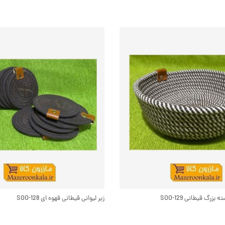
زرگ قیطانی SOO-129
زیر لیوانی قیطانی قهوه ای SOO-128