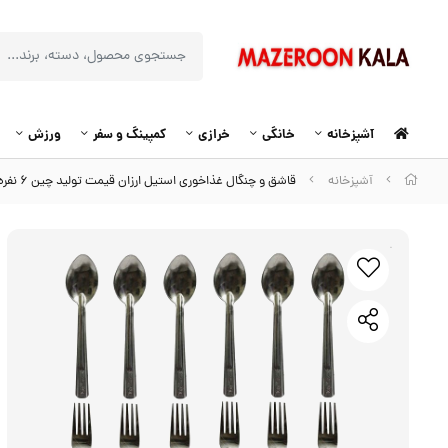
آشپزخانه
خانگی
خرازی
کمپینگ و سفر
ورزش
آشپزخانه
قاشق و چنگال غذاخوری استیل ارزان قیمت تولید چین ۶ نفره HGS-011