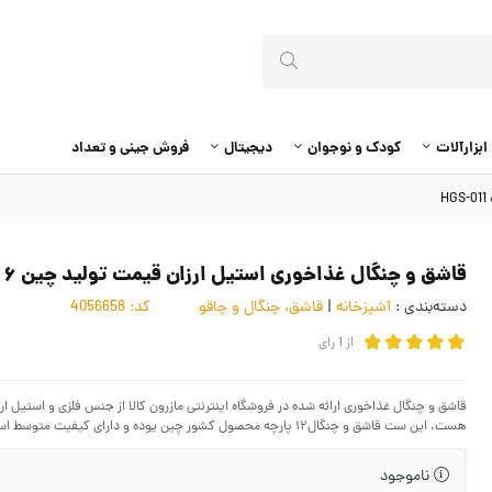
ابزارآلات
کودک و نوجوان
دیجیتال
فروش جینی و تعداد
قاشق و چنگال غذاخوری استیل ارزان قیمت تولید چین ۶ نفره HGS-011
دسته‌بندی :
آشپزخانه
|
قاشق، چنگال و چاقو
کد:
4056658
از
1
رای
قاشق و چنگال غذاخوری ارائه شده در فروشگاه اینترنتی مازرون کالا از جنس فلزی و استیل ا
هست. این ست قاشق و چنگال۱۲ پارچه محصول کشور چین یوده و دارای کیفیت متوسط است.
ناموجود