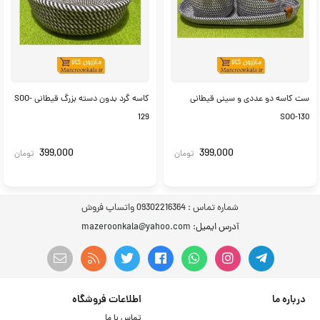
ست کاسه دو عددی و سینی قیطانی
کاسه گرد بدون دسته بزرگ قیطانی SOO-
129
SOO-130
399,000
399,000
تومان
تومان
شماره تماس :
09302216364 واتساپ فروش
آدرس ایمیل
: mazeroonkala@yahoo.com
درباره ما
اطلاعات فروشگاه
تماس با ما