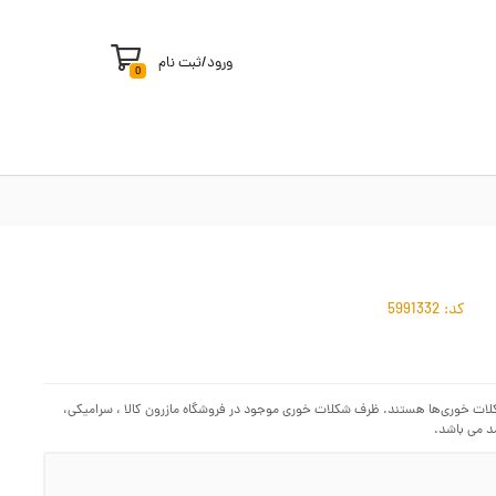
ورود
/
ثبت نام
0
کد:
5991332
شکلات خوری‌ها هستند. ظرف شکلات خوری موجود در فروشگاه مازرون کالا ، سرامیکی،
د می باشد.