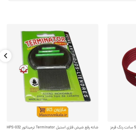
قلاده گردنی سگ برزنتی بزرگ و پهن عرض 5 سانت رنگ قرمز
شانه رفع شپش فلزی استیل Terminator ترمیناتور HPS-032