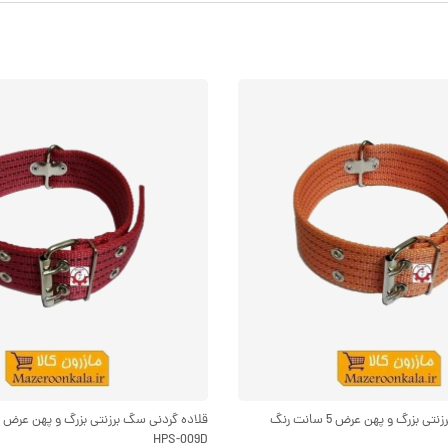
قلاده گردنی سگ برزنتی بزرگ و پهن عرض 5 سانت رنگ
HPS-009D