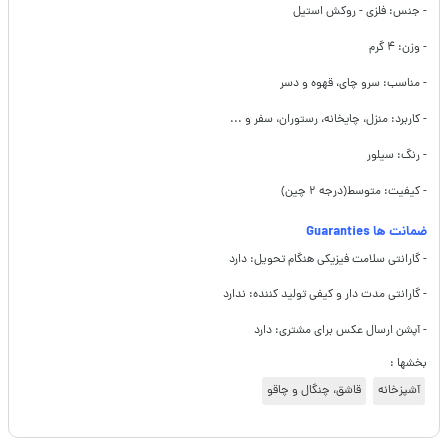
- جنس: فلزی - روکش استیل
- وزن: ۴ گرم
- مناسب: سرو چای، قهوه و دسر
- کاربرد: منزل، چایخانه، رستوران، سفر و ...
- رنگ: سیلور
- کیفیت: متوسط(درجه ۲ چین)
ضمانت ها Guaranties
- گارانتی سلامت فیزیکی هنگام تحویل: دارد
- گارانتی مدت دار و کیفی تولید کننده: ندارد
- آپشن ارسال عکس برای مشتری: دارد
بخشها :
آشپزخانه
قاشق، چنگال و چاقو