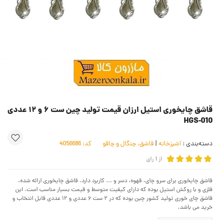
قاشق چایخوری استیل ارزان قیمت تولید چین ست ۶ و ۱۲ عددی
HGS-010
دسته‌بندی :
آشپزخانه
|
قاشق، چنگال و چاقو
کد:
4056686
از
1
رای
قاشق چایخوری برای سرو چای، قهوه، دسر و ... کاربرد دارد. قاشق چایخوری ارائه شده،
فلزی و با روکش استیل بوده که دارای کیفیت متوسط و قیمت بسیار مناسب است. این
قاشق چای خوری تولید کشور چین بوده که در ۲ ست ۶ عددی و ۱۲ عددی قابل انتخاب و
خرید می باشد.