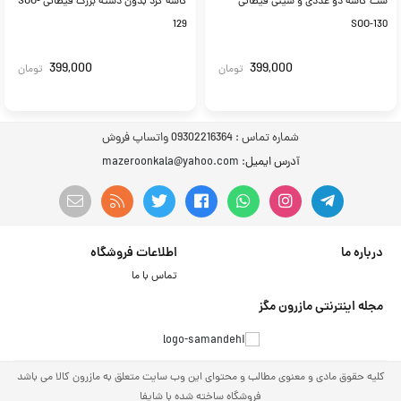
ست کاسه دو عددی و سینی قیطانی
کاسه گرد بدون دسته بزرگ قیطانی SOO-
129
SOO-130
399,000
399,000
تومان
تومان
شماره تماس :
09302216364 واتساپ فروش
آدرس ایمیل
: mazeroonkala@yahoo.com
درباره ما
اطلاعات فروشگاه
تماس با ما
مجله اینترنتی مازرون مگز
کلیه حقوق مادی و معنوی مطالب و محتوای این وب سایت متعلق به مازرون کالا می باشد
فروشگاه ساخته شده با شاپفا