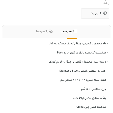
باشد.
ناموجود
توضیحات
بازخوردها
- نام محصول: قاشق و چنگال کودک یونیک Unique
- شخصیت کارتونی: تایگر در کارتون پو Pooh
- دسته بندی محصول: قاشق و چنگال - لوازم کودک
- جنس: استنلس استیل Stainless Steel
- ابعاد بسته بندی: ۲ × ۷ × ۲۰ سانتی متر
- وزن ناخالص: ۱۰۰ گرم
- رنگ: مطابق عکس ارائه شده
- ساخت: کشور چین China