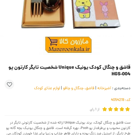
قاشق و چنگال کودک یونیک Unique شخصیت تایگر کارتون پو
HGS-004
دسته‌بندی :
آشپزخانه
|
قاشق، چنگال و چاقو
|
لوازم غذای کودک
کد:
4054219
از
1
رای
ست قاشق و چنگال کودک، برند یونیک Unique ارائه شده از شخصیت کارتونی تایگر در
کارتون محبوب و پرطرفدار پو Pooh، بهره گرفته است. قاشق و چنگال یونیک بچه گانه پو
طرح تایگر، از استیل ضد زنگ بوده و دارای ظاهر جذاب و زیبا برای غذا خوردن کودکان می