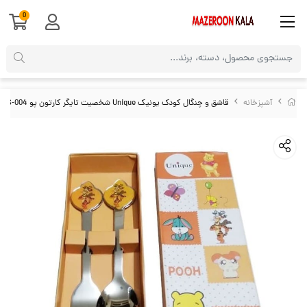
0
آشپزخانه
قاشق و چنگال کودک یونیک Unique شخصیت تایگر کارتون پو HGS-004