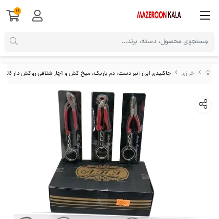
0
خرازی
جاکلیدی ابزار انبر دست، دم باریک، میخ کش و آچار شلاقی روکش دار HSK-093