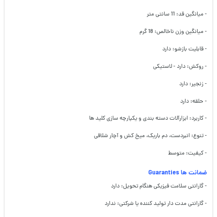
- میانگین قد: 11 سانتی متر
- میانگین وزن ناخالص: 18 گرم
- قابلیت بازشو: دارد
- روکش: دارد - لاستیکی
- زنجیر: دارد
- حلقه: دارد
- کاربرد: ابزارآلات دسته بندی و یکپارچه سازی کلید ها
- تنوع: انبردست، دم باریک، میخ کش و آچار شلاقی
- کیفیت: متوسط
ضمانت ها Guaranties
- گارانتی سلامت فیزیکی هنگام تحویل: دارد
- گارانتی مدت دار تولید کننده یا شرکتی: ندارد