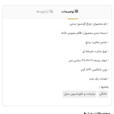
توضیحات
بازخوردها
- نام محصول: چراغ گردسوز سنتی
- دسته بندی محصول: اقلام عمومی خانه
- جنس مخزن: برنج
- نوع حباب: شیشه ای
- ابعاد بسته: ۹×۳۱×۳۱ سانتی متر
- وزن ناخالص: ۱۸۴ گرم
- تعداد: یک عدد
بخشها :
خانگی
تزئینات و دکوراسیون منزل
محصولات مرتبط