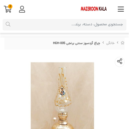
0
خانگی
چراغ گردسوز سنتی برنجی HGH-005