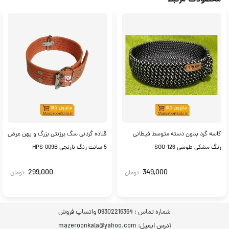
کاسه گرد بدون دسته متوسط قیطانی
قلاده گردنی سگ برزنتی بزرگ و پهن عرض
رنگ مشکی طوسی SOO-126
5 سانت رنگ نارنجی HPS-009B
299,000
349,000
تومان
تومان
شماره تماس :
09302216364 واتساپ فروش
آدرس ایمیل
: mazeroonkala@yahoo.com