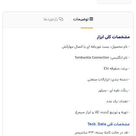
توضیحات
بازخوردها
مشخصات کلی ابزار
- نام محصول: بست غورباغه ای یا اتصال مهارکش
- نام انگلیسی: Turnbuckle Connection
- برند: متفرقه Etc
- دسته بندی: ابزارآلات صنعتی
- رنگ: نقره ای - سیلور
- تعداد: یک عدد
- تهیه و توزیع کننده: کالا و ابزار سیمرغ
مشخصات فنی Tech. Data
- قد در حالت کاملا بسته: ۳۳ سانتیمتر