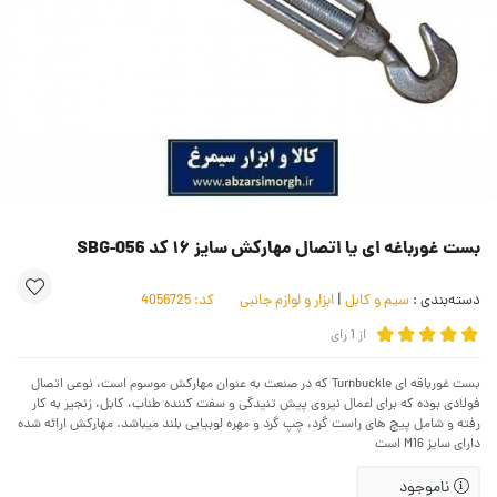
بست غورباغه ای یا اتصال مهارکش سایز ۱۶ کد SBG-056
دسته‌بندی :
سیم و کابل
|
ابزار و لوازم جانبی
کد:
4056725
از
1
رای
بست غورباقه ای Turnbuckle که در صنعت به عنوان مهارکش موسوم است، نوعی اتصال
فولادی بوده که برای اعمال نیروی پیش تنیدگی و سفت کننده طناب، کابل، زنجیر به کار
رفته و شامل پیچ های راست گرد، چپ گرد و مهره لوبیایی بلند میباشد. مهارکش ارائه شده
دارای سایز M16 است
ناموجود