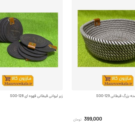
زرگ قیطانی SOO-129
زیر لیوانی قیطانی قهوه ای SOO-128
399,000
تومان