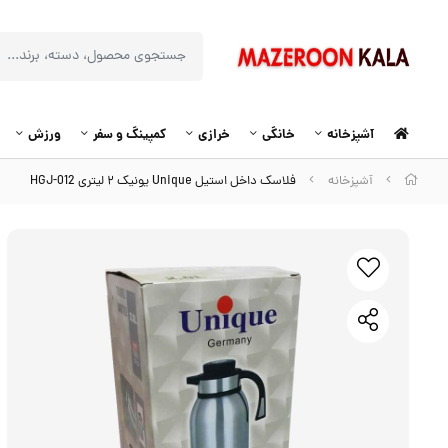
آشپزخانه
خانگی
خرازی
کمپینگ و سفر
ورزش
آشپزخانه
فلاسک داخل استیل Unique یونیک ۲ لیتری HGJ-012