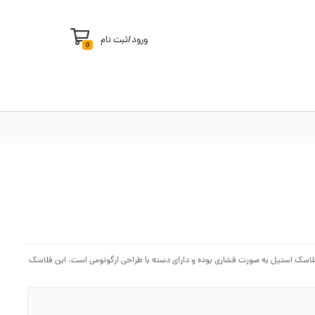
ورود
/
ثبت نام
0
 بدنه استیل و با برند یونیک Unique می باشد. درب این فلاسک استیل به صورت فشاری بوده و دارای دسته با طراحی ارگونومی است. این فلاسک