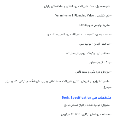
- نام محصول: ست شیرآلات بهداشتی و ساختمانی واران
- نام انگلیسی: Varan Home & Plumbing Valve
- مدل: لوتوس کروم Lotus
- دسته بندی: تاسیسات - شیرآلات بهداشتی ساختمان
- ساخت: ایران - تولید ملی
- بسته بندی: پکینگ اورجینال سازنده
- رنگ: کروم/سیلور
- نوع فروش: تکی و ست کامل
- عاملیت توزیع و فروش آنلاین شیرآلات ساختمانی واران: فروشگاه اینترنتی کالا و ابزار
سیمرغ
مشخصات فنی Tech. Specification
- متریال: تولید شده از آلیاژ شمش برنج
- ضخامت پوشش آبکاری: 18 تا 20 میکرون