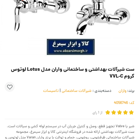
ست شیرآلات بهداشتی و ساختمانی واران مدل Lotus لوتوس
کروم VVL-C
برند:
واران
دسته‌بندی :
شیرآلات ساختمانی
|
تاسیسات
کد:
4056746
از
1
رای
شیر یا Valve تجهیز قطع، وصل و کنترل جریان آب در سیستم لوله کشی و سیالات است.
ست شیرآلات بهداشتی ارائه شده در فروشگاه اینترنتی کالا و ابزار سیمرغ، مجموعه
شیرآلات ساختمانی ظرفشویی، روشویی، حمام و توالت با برند واران Varan مدل لوتوس و