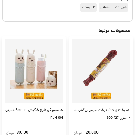
شیرآلات ساختمانی
تاسیسات
محصولات مرتبط
بند رخت یا طناب رخت سیمی روکش دار
جا مسواکی طرح خرگوش Belmini بلمینی
۱۰ متری SOO-127
PJM-001
80,100
120,000
تومان
تومان