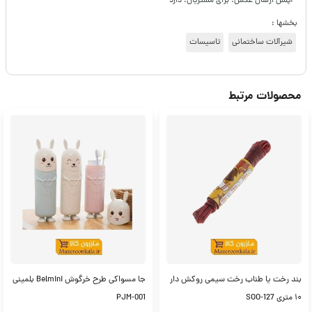
- آپشن ارسال عکس: برای مشتریان: دارد
بخشها :
شیرآلات ساختمانی
تاسیسات
محصولات مرتبط
بند رخت یا طناب رخت سیمی روکش دار
جا مسواکی طرح خرگوش Belmini بلمینی
۱۰ متری SOO-127
PJM-001