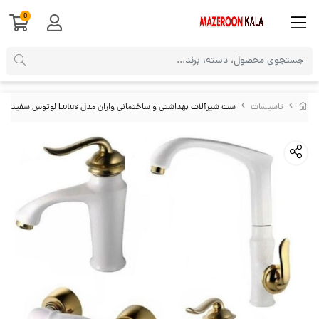
0
تاسیسات
ست شیرآلات بهداشتی و ساختمانی واران مدل Lotus لوتوس سفید طلایی VVL-WG