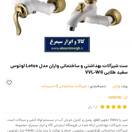
ست شیرآلات بهداشتی و ساختمانی واران مدل Lotus لوتوس
سفید طلایی VVL-WG
برند:
واران
دسته‌بندی :
شیرآلات ساختمانی
|
تاسیسات
کد:
4056750
از
1
رای
شیر یا Valve تجهیز قطع، وصل و کنترل جریان آب در سیستم لوله کشی و سیالات است.
ست شیرآلات بهداشتی ارائه شده در فروشگاه اینترنتی کالا و ابزار سیمرغ، مجموعه
شیرآلات ساختمانی ظرفشویی، روشویی، حمام و توالت با برند واران Varan مدل لوتوس