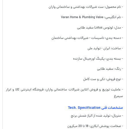
- نام محصول: ست شیرآلات بهداشتی و ساختمانی واران
- نام انگلیسی: Varan Home & Plumbing Valve
- مدل: لوتوس Lotus سفید طلایی
- دسته بندی: تاسیسات - شیرآلات بهداشتی ساختمان
- ساخت: ایران - تولید ملی
- بسته بندی: پکینگ اورجینال سازنده
- رنگ: سفید طلایی
- نوع فروش: تکی و ست کامل
- عاملیت توزیع و فروش آنلاین شیرآلات ساختمانی واران: فروشگاه اینترنتی کالا و ابزار
سیمرغ
مشخصات فنی Tech. Specification
- متریال: تولید شده از آلیاژ شمش برنج
- ضخامت پوشش آبکاری: 18 تا 20 میکرون