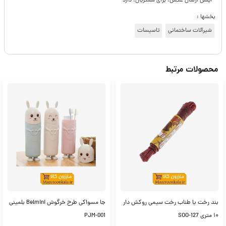
- آپشن ارسال عکس: برای مشتریان: دارد
بخشها :
شیرآلات ساختمانی
تاسیسات
محصولات مرتبط
بند رخت یا طناب رخت سیمی روکش دار
جا مسواکی طرح خرگوش Belmini بلمینی
۱۰ متری SOO-127
PJM-001