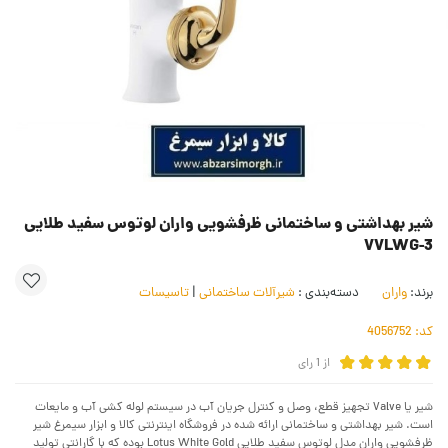
شیر بهداشتی و ساختمانی ظرفشویی واران لوتوس سفید طلایی
VVLWG-3
برند:
واران
دسته‌بندی :
شیرآلات ساختمانی
|
تاسیسات
کد:
4056752
از
1
رای
شیر یا Valve تجهیز قطع، وصل و کنترل جریان آب در سیستم لوله کشی آب و مایعات
است. شیر بهداشتی و ساختمانی ارائه شده در فروشگاه اینترنتی کالا و ابزار سیمرغ شیر
ظرفشویی واران مدل لوتوس سفید طلایی Lotus White Gold بوده که با گارانتی تولید