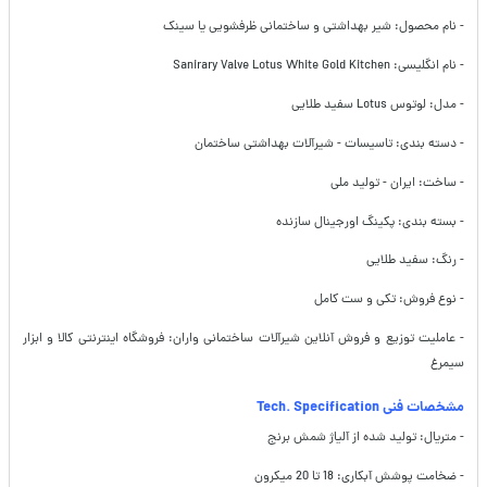
- نام محصول: شیر بهداشتی و ساختمانی ظرفشویی یا سینک
- نام انگلیسی: Sanirary Valve Lotus White Gold Kitchen
- مدل: لوتوس Lotus سفید طلایی
- دسته بندی: تاسیسات - شیرآلات بهداشتی ساختمان
- ساخت: ایران - تولید ملی
- بسته بندی: پکینگ اورجینال سازنده
- رنگ: سفید طلایی
- نوع فروش: تکی و ست کامل
- عاملیت توزیع و فروش آنلاین شیرآلات ساختمانی واران: فروشگاه اینترنتی کالا و ابزار
سیمرغ
مشخصات فنی Tech. Specification
- متریال: تولید شده از آلیاژ شمش برنج
- ضخامت پوشش آبکاری: 18 تا 20 میکرون