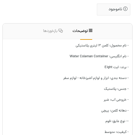
ناموجود
توضیحات
بازخوردها
- نام محصول: کلمن ۳ لیتری پلاستیکی
- نام انگلیسی: Water Coleman Container
- برند: ایت Eight
- دسته بندی: ابزار و لوازم آشپزخانه - لوازم سفر
- جنس: پلاستیک
- خروجی آب: شیر
- دهانه کلمن: پیچی
-- نوع عایق: فوم
- کیفیت: متوسط