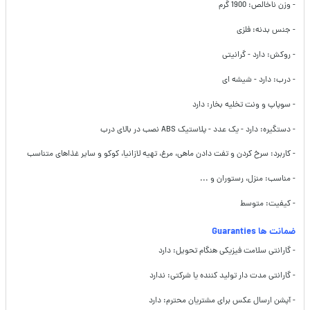
- وزن ناخالص: 1900 گرم
- جنس بدنه: فلزی
- روکش: دارد - گرانیتی
- درب: دارد - شیشه ای
- سوپاپ و ونت تخلیه بخار: دارد
- دستگیره: دارد - یک عدد - پلاستیک ABS نصب در بالای درب
- کاربرد: سرخ کردن و تفت دادن ماهی، مرغ، تهیه لازانیا، کوکو و سایر غذاهای متناسب
- مناسب: منزل، رستوران و ...
- کیفیت: متوسط
ضمانت ها Guaranties
- گارانتی سلامت فیزیکی هنگام تحویل: دارد
- گارانتی مدت دار تولید کننده یا شرکتی: ندارد
- آپشن ارسال عکس برای مشتریان محترم: دارد