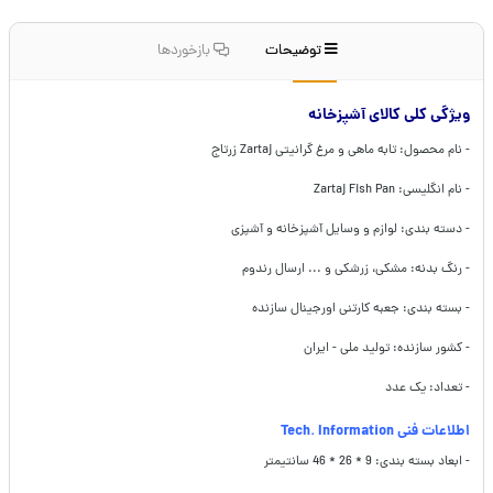
توضیحات
بازخوردها
ویژگی کلی کالای آشپزخانه
- نام محصول: تابه ماهی و مرغ گرانیتی Zartaj زرتاج
- نام انگلیسی: Zartaj Fish Pan
- دسته بندی: لوازم و وسایل آشپزخانه و آشپزی
- رنگ بدنه: مشکی، زرشکی و ... ارسال رندوم
- بسته بندی: جعبه کارتنی اورجینال سازنده
- کشور سازنده: تولید ملی - ایران
- تعداد: یک عدد
اطلاعات فنی Tech. Information
- ابعاد بسته بندی: 9 * 26 * 46 سانتیمتر