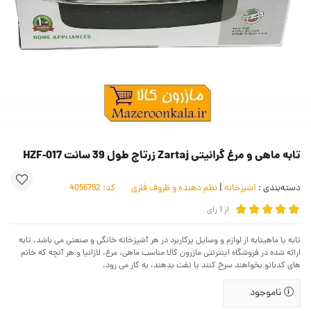
تابه ماهی و مرغ گرانیتی Zartaj زرتاج طول 39 سانت HZF-017
دسته‌بندی :
آشپزخانه
|
نظم دهنده و ظروف فلزی
کد:
4056792
از
1
رای
تابه یا ماهیتابه از لوازم و وسایل پرکاربرد در هر آشپزخانه خانگی و صنعتی می باشد. تابه
ارائه شده در فروشگاه اینترنتی مازرون کالا مناسب ماهی، مرغ، لازانیا و هر آنچه که خانم
های کدبانو بخواهند سرخ کنند یا تفت بدهند، به کار می رود.
ناموجود