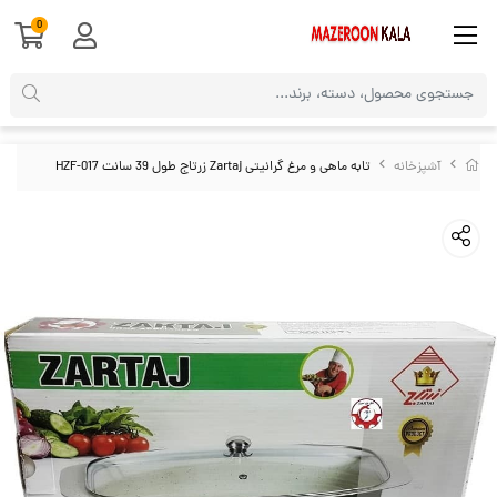
0
آشپزخانه
تابه ماهی و مرغ گرانیتی Zartaj زرتاج طول 39 سانت HZF-017