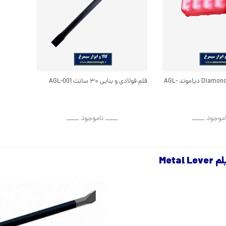
محافظ دست قلم Diamond دیاموند AGL-
قلم فولادی و بنایی ۳۰ سانت AGL-001
اموجود ــــــ
ــــــ ناموجود ــــــ
یلم
Metal Lever