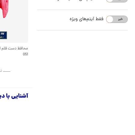
فقط آیتم‌های ویژه
خیر
بله
051
ــــــ ن
آشنایی با د