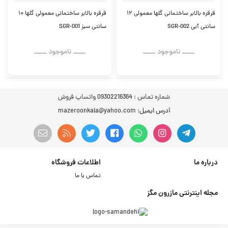
قرقره بالابر ساختمانی گلها معمولی ۱۲
قرقره بالابر ساختمانی معمولی گلها ۱۰
سانتی آبی SGR-002
سانتی سبز SGR-001
ــــــ ناموجود ــــــ
ــــــ ناموجود ــــــ
شماره تماس :
09302216364 واتساپ فروش
آدرس ایمیل
: mazeroonkala@yahoo.com
درباره ما
اطلاعات فروشگاه
تماس با ما
مجله اینترنتی مازرون مگز