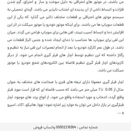
می باشند. در موتور های احتراقی به دلیل سوخت و ساز و احتراق، گرم شدن
فلزات و انبساط ناشی از آن پدیده ای اجتناب ناپذیر می باشد. گرمای تحمیلی به
سیستم موتور های احتراقی بر قطعات مختلف تاثیر می گذارد که یکی از این
قطعات سوپاپ ها می باشند. برای اینکه موتور خودرو یا موتور سیکلت در اثر این
افزایش دما و انبساط آسیب نبیند، لقی هایی برای سوپاپ طراحی می گردد. میزان
این لقی برای سوپاپ ها متناسب با دمای ایجاد شده و جنس آلیاژ قطعات می
باشد. در طول عمر کارکرد خودرو یا بعد از انجام تعمیرات این لقی نیاز به تنظیم و
رگلاژ داشته که این تنظیم توسط آچار های فیلر گیری انجام می شود. از دیگر
کاربردهای آچار فیلر گیری تنظیم فاصله بین الکترودهای شمع خودرو یا موتور
سیکلت می باشد.
آچار فیلر گیری معمولا دارای تیغه های فنری با ضخامت های مختلف به عنوان
مثال از 0.05 تا 1 میلی متر می باشد که حسب فاصله ای که قرار است مورد فیلر
واقع گردد، انتخاب و مورد استفاده واقع می شود. از انواع برند های موجود آچار
فیلرگیری در بازار داخل می توان به موارد زیر اشاره نمود: نووا، هانیکو، آکاد، اسپرو
و ...
شماره تماس :
09302216364 واتساپ فروش