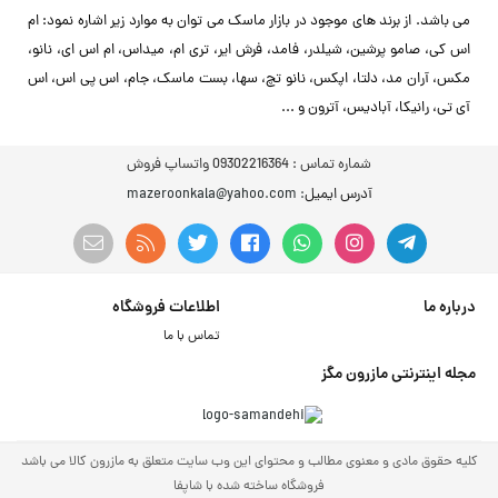
می باشد. از برند های موجود در بازار ماسک می توان به موارد زیر اشاره نمود: ام
اس کی، صامو پرشین، شیلدر، فامد، فرش ایر، تری ام، میداس، ام اس ای، نانو،
مکس، آران مد، دلتا، اپکس، نانو تچ، سها، بست ماسک، جام، اس پی اس، اس
آی تی، رانیکا، آبادیس، آترون و ...
شماره تماس :
09302216364 واتساپ فروش
آدرس ایمیل
: mazeroonkala@yahoo.com
درباره ما
اطلاعات فروشگاه
تماس با ما
مجله اینترنتی مازرون مگز
کلیه حقوق مادی و معنوی مطالب و محتوای این وب سایت متعلق به مازرون کالا می باشد
فروشگاه ساخته شده با شاپفا