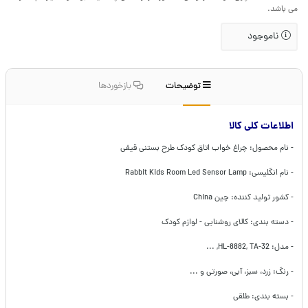
می باشد.
ناموجود
توضیحات
بازخوردها
اطلاعات کلی کالا
- نام محصول: چراغ خواب اتاق کودک طرح بستنی قیفی
- نام انگلیسی: Rabbit Kids Room Led Sensor Lamp
- کشور تولید کننده: چین China
- دسته بندی: کالای روشنایی - لوازم کودک
- مدل: HL-8882, TA-32, ...
- رنگ: زرد، سبز، آبی، صورتی و ...
- بسته بندی: طلقی