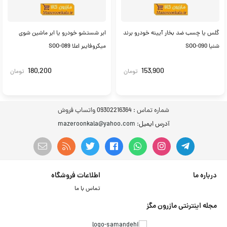
گلس یا چسب ضد بخار آیینه خودرو برند
ابر شستشو خودرو یا ابر ماشین شوی
شنیا SOO-090
میکروفایبر اعلا SOO-089
180,200
153,900
تومان
تومان
شماره تماس :
09302216364 واتساپ فروش
آدرس ایمیل
: mazeroonkala@yahoo.com
درباره ما
اطلاعات فروشگاه
تماس با ما
مجله اینترنتی مازرون مگز