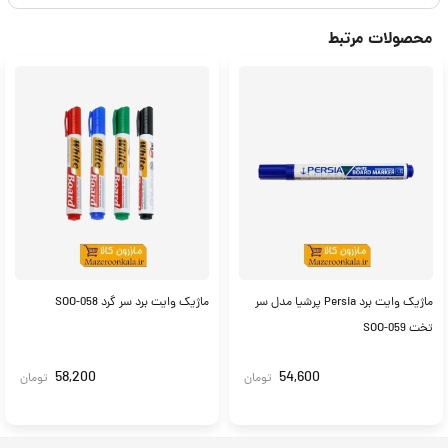
محصولات مرتبط
ماژیک وایت برد Persia پرشیا مدل سر
ماژیک وایت برد سر گرد SOO-058
تخت SOO-059
58,200
54,600
تومان
تومان