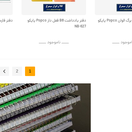
دفتر یادداشت ۴۰ برگ الوان Popco پاپکو
دفتر یادداشت B8 قفل دار Popco پاپکو
دفتر فارسی مات ۱۰۰ 
NB-627
اموجود ــــــ
ــــــ ناموجود ــــــ
2
1