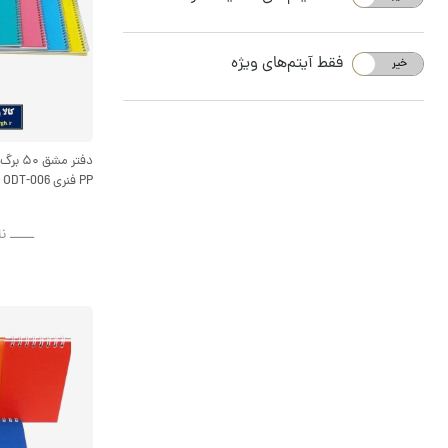
فقط آیتم‌های ویژه
خیر
بله
دفتر م
PP فنری ODT-006
ــــــ ن