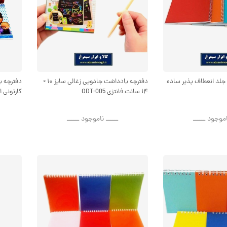
شق ۵۰ برگ جلد انعطاف پذیر ساده
دفترچه یادداشت جادویی زغالی سایز ۱۰ ×
۱۴ سانت فانتزی ODT-005
کارتونی انع
اموجود ــــــ
ــــــ ناموجود ــــــ