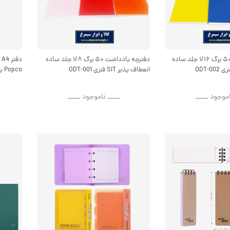
دفترچه یادداشت ۵۰ برگ ۱/۱۶ جلد ساده
دفترچه یادداشت ۵۰ برگ ۱/۸ جلد ساده
انعطاف پذیر SIT فنری ODT-001
Popco پاپکو A4-603
اموجود ــــــ
ــــــ ناموجود ــــــ