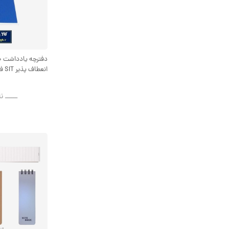
انعطاف پذیر SIT فنری ODT-002
ــــــ ن