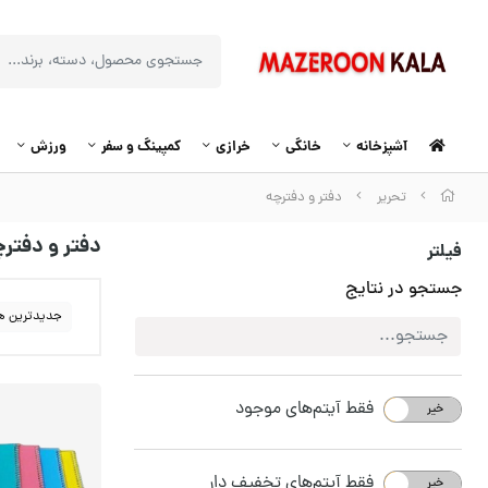
آشپزخانه
خانگی
خرازی
کمپینگ و سفر
ورزش
تحریر
دفتر و دفترچه
دفتر و دفتر
فیلتر
جستجو در نتایج
جدیدترین ه
فقط آیتم‌های موجود
خیر
بله
فقط آیتم‌های تخفیف دار
خیر
بله