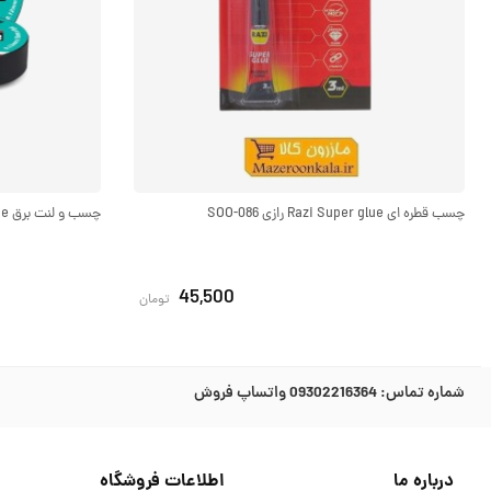
چسب قطره ای Razi Super glue رازی SOO-086
چسب و لنت برق Prestige پرستیژ برند رازی SOO-085
45,500
تومان
شماره تماس:
09302216364 واتساپ فروش
درباره ما
اطلاعات فروشگاه