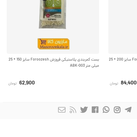
بست کمربندی پلاستیکی فروزش Foroozesh سایز 200 * 25
بست کمربندی پلاستیکی فروزش Foroozesh سایز 150 * 25
میلی متر ABK-003
62,900
84,400
تومان
تومان