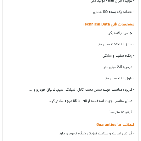
- تولید: ایران Iran - تولید ملی
- تعداد: یک بسته 100 عددی
مشخصات فنی Technical Data
- جنس: پلاستیکی
- سایز: 200*2.5 میلی متر
- رنگ: سفید و مشکی
- عرض: 2.5 میلی متر
- طول: 200 میلی متر
- کاربرد: مناسب جهت بستن دسته کابل، شیلنگ، سیم، قالپاق خودرو و ...
- دمای مناسب جهت استفاده: از 40 - تا 85 درجه سانتی‌گراد
- کیفیت: متوسط
ضمانت ها Guaranties
- گارانتی اصالت و سلامت فیزیکی هنگام تحویل: دارد