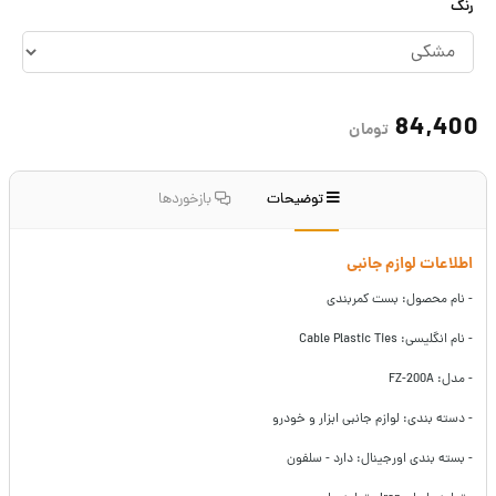
رنگ
84,400
تومان
توضیحات
بازخوردها
اطلاعات لوازم جانبی
- نام محصول: بست کمربندی
- نام انگلیسی: Cable Plastic Ties
- مدل: FZ-200A
- دسته بندی: لوازم جانبی ابزار و خودرو
- بسته بندی اورجینال: دارد - سلفون