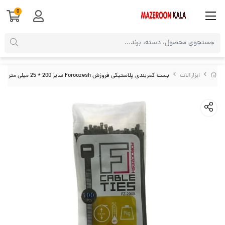
0
ابزارآلات
بست کمربندی پلاستیکی فروزش Foroozesh سایز 200 * 25 میلی متر ABK-004