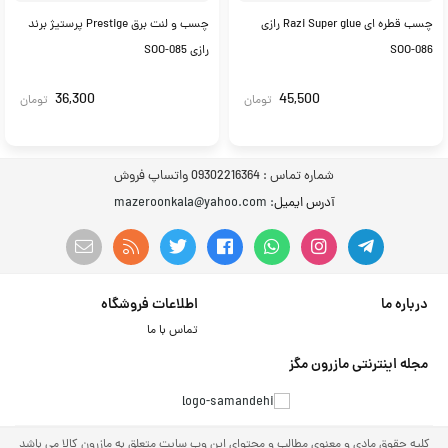
چسب قطره ای Razi Super glue رازی
چسب و لنت برق Prestige پرستیژ برند
SOO-086
رازی SOO-085
36,300
45,500
تومان
تومان
شماره تماس :
09302216364 واتساپ فروش
آدرس ایمیل
: mazeroonkala@yahoo.com
درباره ما
اطلاعات فروشگاه
تماس با ما
مجله اینترنتی مازرون مگز
کلیه حقوق مادی و معنوی مطالب و محتوای این وب سایت متعلق به مازرون کالا می باشد