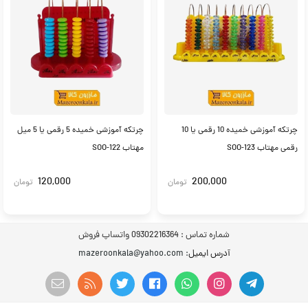
چرتکه آموزشی خمیده 10 رقمی یا 10
چرتکه آموزشی خمیده 5 رقمی یا 5 میل
رقمی مهتاب SOO-123
مهتاب SOO-122
120,000
200,000
تومان
تومان
شماره تماس :
09302216364 واتساپ فروش
آدرس ایمیل
: mazeroonkala@yahoo.com