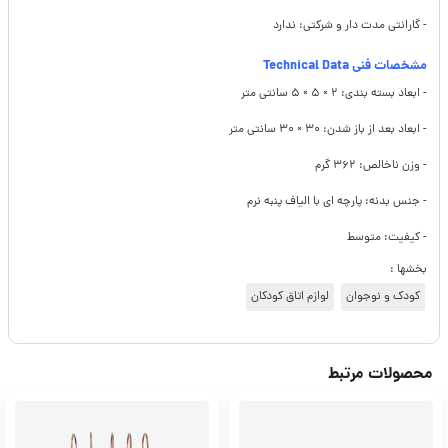
- گارانتی مدت دار و شرکتی: ندارد
مشخصات فنی Technical Data
- ابعاد بسته بندی: ۲ × ۵ × ۵ سانتی متر
- ابعاد بعد از باز شدن: ۳۰ × ۳۰ سانتی متر
- وزن ناخالص: ۳۶۲ گرم
- جنس بدنه: پارچه ای با الیاف پنبه نرم
- کیفیت: متوسط
بخشها :
کودک و نوجوان
لوازم اتاق کودکان
محصولات مرتبط