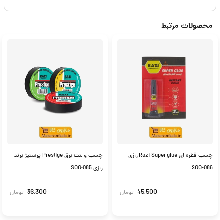
محصولات مرتبط
چسب قطره ای Razi Super glue رازی
چسب و لنت برق Prestige پرستیژ برند
SOO-086
رازی SOO-085
36,300
45,500
تومان
تومان