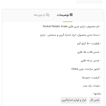
توضیحات
بازخوردها
- نام محصول: ترازو جیبی فلزی Pocket Metalic Scale
- دسته بندی محصول: ابزار اندازه گیری و سنجش - ترازو
- ظرفیت: ۵۰ کیلو گرم
- جنس قلاب ها: فلزی
- جنس بدنه: فلزی
- کشور سازنده: چین China
- کیفیت: متوسط
- تعداد: یک عدد
بخشها :
لباس کار
ابزار و لوازم اندازه‌گیری