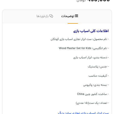
490,000
تومان
توضیحات
بازخوردها
اطلاعات کلی اسباب بازی
- نام محصول: ست ابزار نجاری اسباب بازی کودکان
- نام انگلیسی: Wood Master Set for Kids
- دسته بندی: ابزار اسباب بازی
- جنس: پلاستیک
- کیفیت: مناسب
- بسته بندی: وکیومی
- ساخت: کشور چین China
- تعداد: یک ست(۱۵ عددی)
ست ابزار اسباب بازی نجاری سایز بزرگ