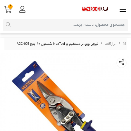
0
ابزارآلات
قیچی ورق بر مستقیم بر NexTool نکستول ۱۰ اینچ AGC-003