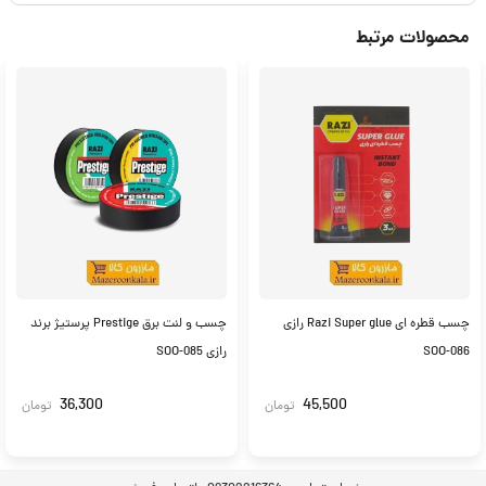
محصولات مرتبط
چسب قطره ای Razi Super glue رازی
چسب و لنت برق Prestige پرستیژ برند
SOO-086
رازی SOO-085
36,300
45,500
تومان
تومان