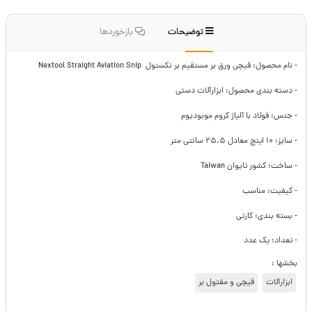
توضیحات
بازخوردها
- نام محصول: قیچی ورق بر مستقیم بر نکستول Nextool Straight Aviation Snip
- دسته بندی محصول:‌ ابزارآلات دستی
- جنس: فولاد با آلیاژ کروم موبودیوم
- سایز: ۱۰ اینچ معادل ۲۵.۵ سانتی متر
- ساخت: کشور تایوان Taiwan
- کیفیت: مناسب
- بسته بندی: کارتی
- تعداد: یک عدد
بخشها :
ابزارآلات
قیچی و مفتول بر