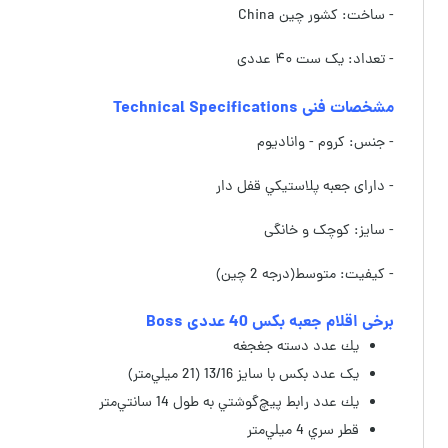
- ساخت: کشور چین China
- تعداد: یک ست ۴۰ عددی
مشخصات فنی Technical Specifications
- جنس: کروم - وانادیوم
-
دارای جعبه پلاستيكي قفل دار
- سایز: کوچک و خانگی
- کیفیت: متوسط(درجه 2 چین)
برخی اقلام جعبه بکس 40 عددی Boss
يك عدد دسته جغجغه
يک عدد بكس با سايز 13/16 (21 ميلي‌متر)
يك عدد رابط پيچ‌گوشتي به طول 14 سانتي‌متر
قطر سري 4 ميلي‌متر