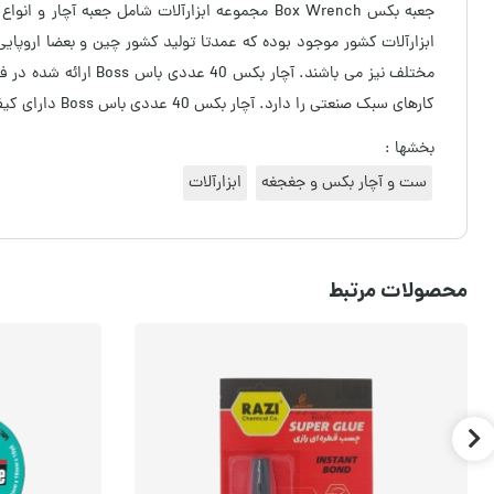
جعبه بکس Box Wrench
مجموعه ابزارآلات شامل جعبه آچار
و انواع سری
ابزارآلات کشور موجود بوده که عمدتا تولید کشور
چین و بعضا اروپایی،
مختلف نیز می باشند. آچار بکس 40 عددی باس Boss
ارائه شده در ف
کارهای سبک صنعتی را دارد. آچار بکس 40 عددی باس Boss دارای کیفیت متوسط بوده که در این فروشگاه اینترنتی با تضمین قیمت ارائه می گردد.
بخشها :
ست و آچار بکس و جغجغه
ابزارآلات
محصولات مرتبط