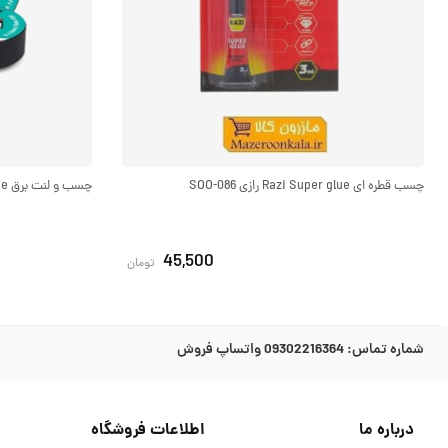
چسب قطره ای Razi Super glue رازی SOO-086
چسب و لنت برق Prestige پرستیژ برند رازی SOO-085
45,500
تومان
شماره تماس:
09302216364 واتساپ فروش
درباره ما
اطلاعات فروشگاه