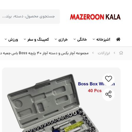
آشپزخانه
خانگی
خرازی
کمپینگ و سفر
ورزش
ابزارآلات
مجموعه آچار بکس و دسته آچار ۴۰ پارچه Boss باس جعبه دار AJB-011