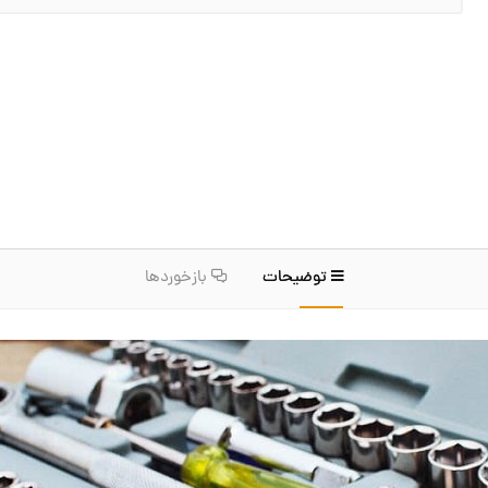
توضیحات
بازخوردها