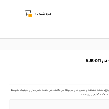
ورود
/
ثبت نام
0
آچار بکس ۴۰ عددی آیوا Boss دارای يك مجموعه ابزار بکس شامل درایو ۳/۴ و ۳/۸ اینچ، دسته جغجغه و بکس های مربوطه می باشد. این جعبه بکس دارای کیفیت متوسط
کس ساخت کشور چین است.