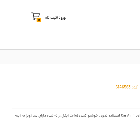
ورود
/
ثبت نام
0
کد:
6146563
برای ایجاد رایحه و بوی خوش در داخل کابین خودرو میتوان از خوشبو کننده های آویز Car Air Freshener استفاده نمود. خوشبو کننده Eyfel ایفل ارائه شده دارای بند آویز به آینه