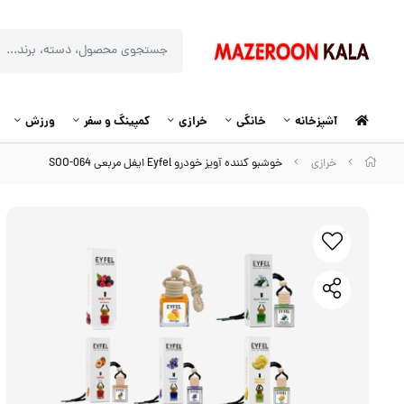
آشپزخانه
خانگی
خرازی
کمپینگ و سفر
ورزش
خرازی
خوشبو کننده آویز خودرو Eyfel ایفل مربعی SOO-064