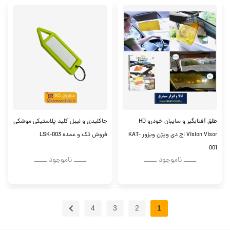
طلق آفتابگیر و سایبان خودرو HD
جاکلیدی و لیبل کلید پلاستیکی موشکی
Vision Visor اچ دی ویژن ویزور KAT-
فروش تک و عمده LSK-003
001
ــــــ ناموجود ــــــ
ــــــ ناموجود ــــــ
4
3
2
1