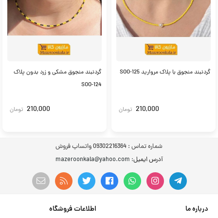
گردنبند منجوق با پلاک مروارید SOO-125
گردنبند منجوق مشکی و زرد بدون پلاک
SOO-124
210,000
210,000
تومان
تومان
شماره تماس :
09302216364 واتساپ فروش
آدرس ایمیل
: mazeroonkala@yahoo.com
درباره ما
اطلاعات فروشگاه