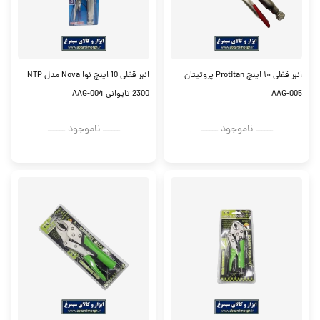
انبر قفلی ۱۰ اینچ Protitan پروتیتان
انبر قفلی 10 اینچ نوا Nova مدل NTP
AAG-005
2300 تایوانی AAG-004
ــــــ ناموجود ــــــ
ــــــ ناموجود ــــــ